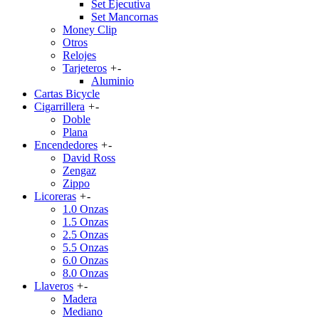
Set Ejecutiva
Set Mancornas
Money Clip
Otros
Relojes
Tarjeteros
+
-
Aluminio
Cartas Bicycle
Cigarrillera
+
-
Doble
Plana
Encendedores
+
-
David Ross
Zengaz
Zippo
Licoreras
+
-
1.0 Onzas
1.5 Onzas
2.5 Onzas
5.5 Onzas
6.0 Onzas
8.0 Onzas
Llaveros
+
-
Madera
Mediano