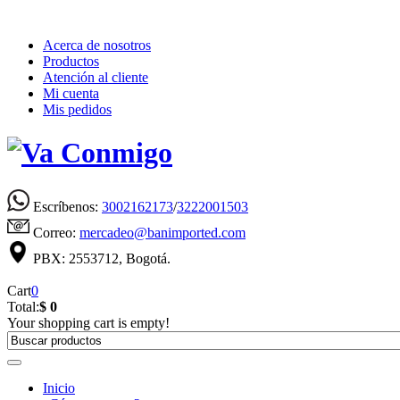
Acerca de nosotros
Productos
Atención al cliente
Mi cuenta
Mis pedidos
Escríbenos:
3002162173
/
3222001503
Correo:
mercadeo@banimported.com
PBX: 2553712, Bogotá.
Cart
0
Total:
$ 0
Your shopping cart is empty!
Inicio