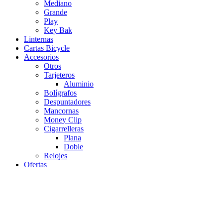
Mediano
Grande
Play
Key Bak
Linternas
Cartas Bicycle
Accesorios
Otros
Tarjeteros
Aluminio
Bolígrafos
Despuntadores
Mancornas
Money Clip
Cigarrelleras
Plana
Doble
Relojes
Ofertas