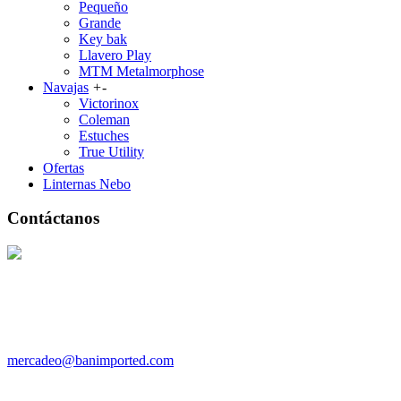
Pequeño
Grande
Key bak
Llavero Play
MTM Metalmorphose
Navajas
+
-
Victorinox
Coleman
Estuches
True Utility
Ofertas
Linternas Nebo
Contáctanos
3002162173 /
3222001503
Teléfonos: 2553712 - 2113210
Email:
mercadeo@banimported.com
Dirección