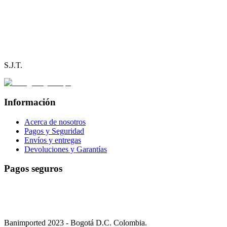
Cra 28 No 49 A - 78
Calle 10 No.22-14 local 132A
Centro Comercial Puerta Grande
S.J.T.
Información
Acerca de nosotros
Pagos y Seguridad
Envíos y entregas
Devoluciones y Garantías
Pagos seguros
Realiza tus pagos de forma segura en nuestra tienda a través de:
Banimported 2023 - Bogotá D.C. Colombia.