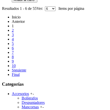
Resultados 1 - 6 de 55
Ver:
Items por página
Inicio
Anterior
1
2
3
4
5
6
7
8
9
10
Siguiente
Final
Categorías
Accesorios
+
-
Bolígrafos
Despuntadores
Mancornas
+
-