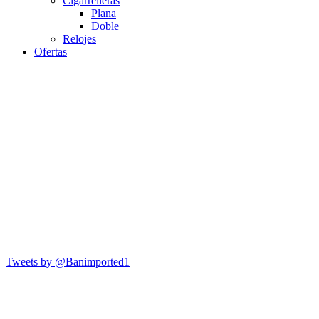
Cigarrelleras
Plana
Doble
Relojes
Ofertas
Tweets by @Banimported1