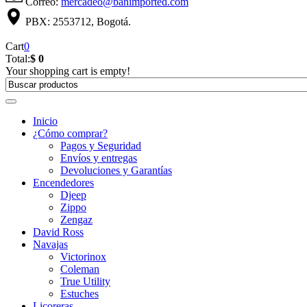
Correo:
mercadeo@banimported.com
PBX: 2553712, Bogotá.
Cart
0
Total:
$ 0
Your shopping cart is empty!
Inicio
¿Cómo comprar?
Pagos y Seguridad
Envíos y entregas
Devoluciones y Garantías
Encendedores
Djeep
Zippo
Zengaz
David Ross
Navajas
Victorinox
Coleman
True Utility
Estuches
Licoreras