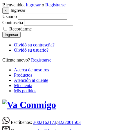
Bienvenido,
Ingresar
o
Registrarse
Ingresar
×
Usuario
Contraseña
Recordarme
Ingresar
Olvidó su contraseña?
Olvidó su usuario?
Cliente nuevo?
Registrarse
Acerca de nosotros
Productos
Atención al cliente
Mi cuenta
Mis pedidos
Escríbenos:
3002162173
/
3222001503