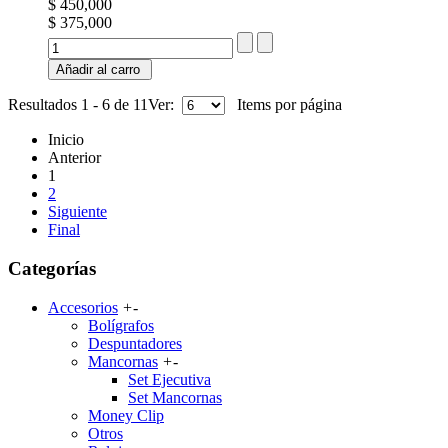
$ 450,000
$ 375,000
Añadir al carro
Resultados 1 - 6 de 11
Ver:
Items por página
Inicio
Anterior
1
2
Siguiente
Final
Categorías
Accesorios
+
-
Bolígrafos
Despuntadores
Mancornas
+
-
Set Ejecutiva
Set Mancornas
Money Clip
Otros