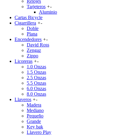
Relojes
Tarjeteros
+
-
Aluminio
Cartas Bicycle
Cigarrillera
+
-
Doble
Plana
Encendedores
+
-
David Ross
Zengaz
Zippo
Licoreras
+
-
1.0 Onzas
1.5 Onzas
2.5 Onzas
5.5 Onzas
6.0 Onzas
8.0 Onzas
Llaveros
+
-
Madera
Mediano
Pequeño
Grande
Key bak
Llavero Play