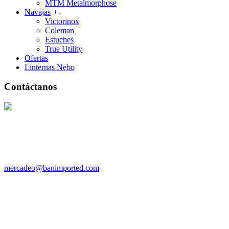
MTM Metalmorphose
Navajas
+
-
Victorinox
Coleman
Estuches
True Utility
Ofertas
Linternas Nebo
Contáctanos
3002162173 /
3222001503
Teléfonos: 2553712 - 2113210
Email:
mercadeo@banimported.com
Dirección
Cra 28 No 49 A - 78
Calle 10 No.22-14 local 132A