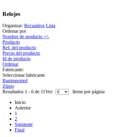
Relojes
Organizar:
Recuadros
Lista
Ordenar por
Nombre de producto +/-
Producto
Ref. del producto
Precio del producto
Id de producto
Ordenar
Fabricante:
Seleccionar fabricante
Banimported
Zippo
Resultados 1 - 6 de 11
Ver:
Items por página
Inicio
Anterior
1
2
Siguiente
Final