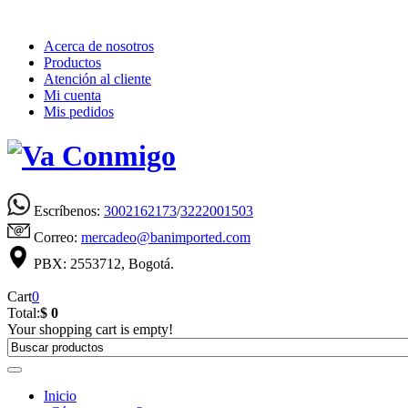
Acerca de nosotros
Productos
Atención al cliente
Mi cuenta
Mis pedidos
Escríbenos:
3002162173
/
3222001503
Correo:
mercadeo@banimported.com
PBX: 2553712, Bogotá.
Cart
0
Total:
$ 0
Your shopping cart is empty!
Inicio