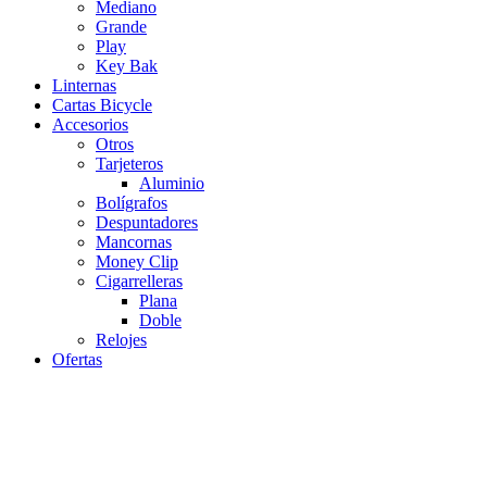
Mediano
Grande
Play
Key Bak
Linternas
Cartas Bicycle
Accesorios
Otros
Tarjeteros
Aluminio
Bolígrafos
Despuntadores
Mancornas
Money Clip
Cigarrelleras
Plana
Doble
Relojes
Ofertas