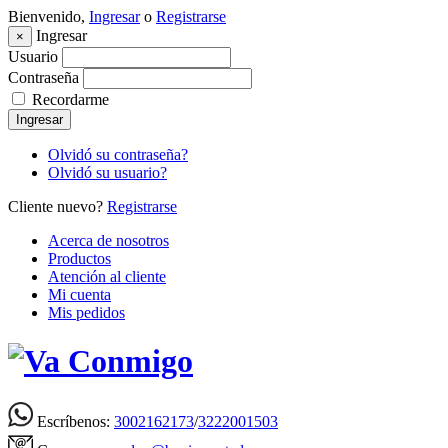
Bienvenido,
Ingresar
o
Registrarse
Ingresar
×
Usuario
Contraseña
Recordarme
Ingresar
Olvidó su contraseña?
Olvidó su usuario?
Cliente nuevo?
Registrarse
Acerca de nosotros
Productos
Atención al cliente
Mi cuenta
Mis pedidos
Escríbenos:
3002162173
/
3222001503