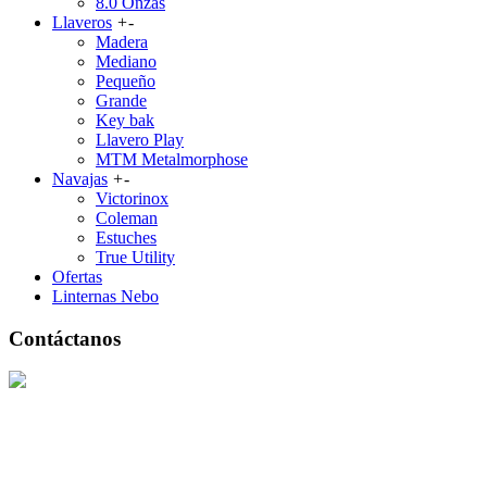
8.0 Onzas
Llaveros
+
-
Madera
Mediano
Pequeño
Grande
Key bak
Llavero Play
MTM Metalmorphose
Navajas
+
-
Victorinox
Coleman
Estuches
True Utility
Ofertas
Linternas Nebo
Contáctanos
3002162173 /
3222001503
Teléfonos: 2553712 - 2113210
Email: