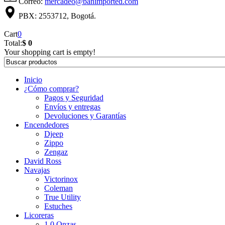
Correo:
mercadeo@banimported.com
PBX: 2553712, Bogotá.
Cart
0
Total:
$ 0
Your shopping cart is empty!
Inicio
¿Cómo comprar?
Pagos y Seguridad
Envíos y entregas
Devoluciones y Garantías
Encendedores
Djeep
Zippo
Zengaz
David Ross
Navajas
Victorinox
Coleman
True Utility
Estuches
Licoreras
1.0 Onzas