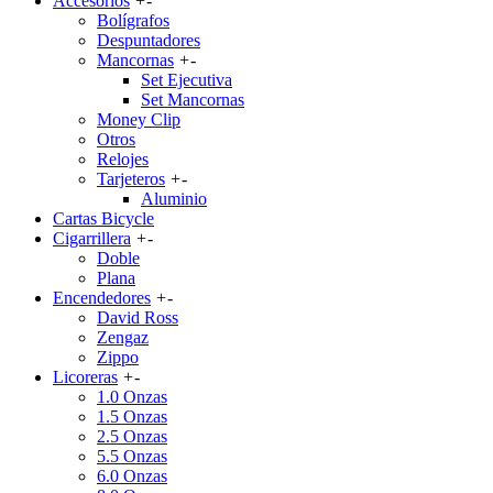
Accesorios
+
-
Bolígrafos
Despuntadores
Mancornas
+
-
Set Ejecutiva
Set Mancornas
Money Clip
Otros
Relojes
Tarjeteros
+
-
Aluminio
Cartas Bicycle
Cigarrillera
+
-
Doble
Plana
Encendedores
+
-
David Ross
Zengaz
Zippo
Licoreras
+
-
1.0 Onzas
1.5 Onzas
2.5 Onzas
5.5 Onzas
6.0 Onzas