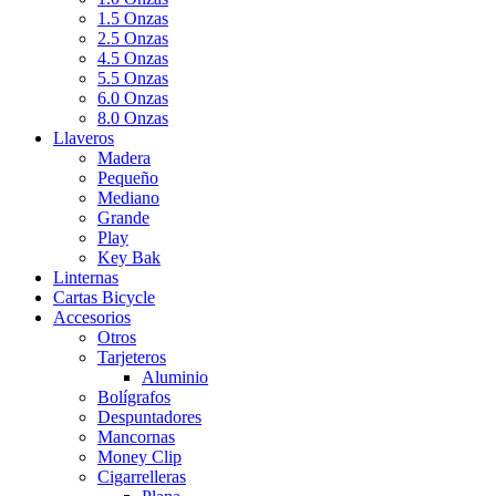
1.5 Onzas
2.5 Onzas
4.5 Onzas
5.5 Onzas
6.0 Onzas
8.0 Onzas
Llaveros
Madera
Pequeño
Mediano
Grande
Play
Key Bak
Linternas
Cartas Bicycle
Accesorios
Otros
Tarjeteros
Aluminio
Bolígrafos
Despuntadores
Mancornas
Money Clip
Cigarrelleras